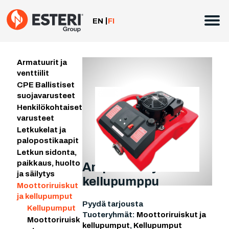
Siirry
sisältöön
EN
FI
Armatuurit ja
venttiilit
CPE Ballistiset
suojavarusteet
Henkilökohtaiset
varusteet
Letkukelat ja
palopostikaapit
Letkun sidonta,
paikkaus, huolto
Amphibio Hydra 2
ja säilytys
kellupumppu
Moottoriruiskut
ja kellupumput
Pyydä tarjousta
Kellupumput
Tuoteryhmät:
Moottoriruiskut ja
Moottoriruisk
kellupumput
,
Kellupumput