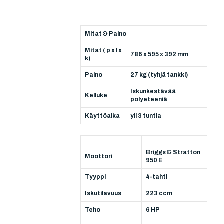
Mitat & Paino
Mitat ( p x l x
786 x 595 x 392 mm
k)
Paino
27 kg (tyhjä tankki)
Iskunkestävää
Kelluke
polyeteeniä
Käyttöaika
yli 3 tuntia
Briggs & Stratton
Moottori
950 E
Tyyppi
4-tahti
Iskutilavuus
223 ccm
Teho
6 HP