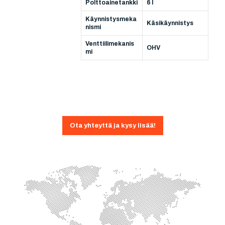
Polttoainetankki
6 l
Käynnistysmeka
Käsikäynnistys
nismi
Venttiilimekanis
OHV
mi
Ota yhteyttä ja kysy lisää!