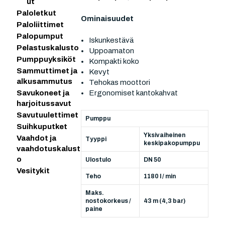
ut
Paloletkut
Ominaisuudet
Paloliittimet
Palopumput
Iskunkestävä
Pelastuskalusto
Uppoamaton
Pumppuyksiköt
Kompakti koko
Sammuttimet ja
Kevyt
alkusammutus
Tehokas moottori
Ergonomiset kantokahvat
Savukoneet ja
harjoitussavut
Savutuulettimet
Pumppu
Suihkuputket
Yksivaiheinen
Vaahdot ja
Tyyppi
keskipakopumppu
vaahdotuskalust
o
Ulostulo
DN 50
Vesitykit
Teho
1180 l / min
Maks.
nostokorkeus /
43 m (4,3 bar)
paine