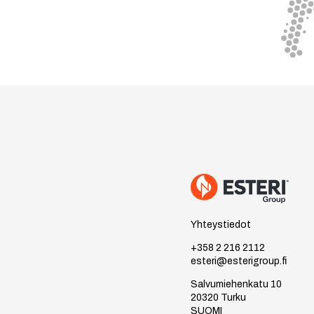
Yhteystiedot
+358 2 216 2112
esteri@esterigroup.fi
Salvumiehenkatu 10
20320 Turku
SUOMI