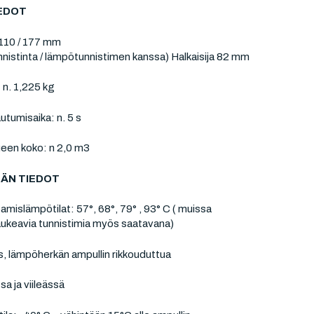
IEDOT
 110 / 177 mm
nistinta / lämpötunnistimen kanssa) Halkaisija 82 mm
 n. 1,225 kg
utumisaika: n. 5 s
ueen koko: n 2,0 m3
ÄN TIEDOT
amislämpötilat: 57°, 68°, 79° , 93° C ( muissa
aukeavia tunnistimia myös saatavana)
s, lämpöherkän ampullin rikkouduttua
sa ja viileässä