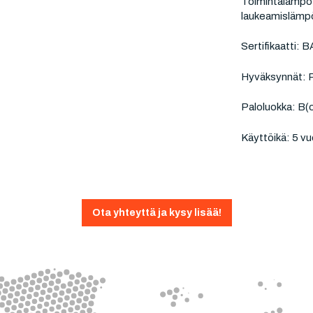
Toimintalämpöti
laukeamislämpö
Sertifikaatti:
Hyväksynnät: P
Paloluokka: B(
Käyttöikä: 5 vu
Ota yhteyttä ja kysy lisää!