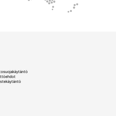
tosuojakäytäntö
ttöehdot
stekäytäntö