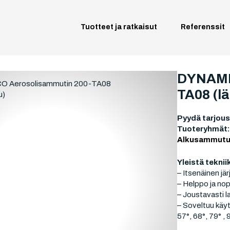
Tuotteet ja ratkaisut
Referenssit
DYNAME
TA08 (l
Pyydä tarjous
Tuoteryhmät
Alkusammutu
Yleistä teknii
– Itsenäinen jär
– Helppo ja no
– Joustavasti l
– Soveltuu käyt
57°, 68°, 79° , 9