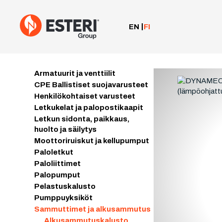
Siirry
sisältöön
EN
FI
Armatuurit ja venttiilit
CPE Ballistiset suojavarusteet
Henkilökohtaiset varusteet
Letkukelat ja palopostikaapit
Letkun sidonta, paikkaus,
huolto ja säilytys
Moottoriruiskut ja kellupumput
Paloletkut
Paloliittimet
Palopumput
Pelastuskalusto
Pumppuyksiköt
Sammuttimet ja alkusammutus
Alkusammutuskalusto