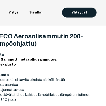
Yritys
Sisällöt
Yhteydet
CO Aerosolisammutin 200-
ämpöohjattu)
ta
:
Sammuttimet ja alkusammutus
,
skalusto
kasta
jestelmä, ei tarvita ulkoista sähköliitäntää
pea asentaa
aajennettavissa
ettäväksi lähes kaikissa lämpötiloissa (lämpötunnistimet
3° C jne..)