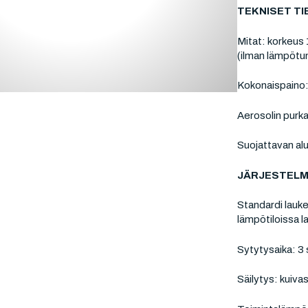
TEKNISET T
Mitat: korkeus
(ilman lämpötun
Kokonaispaino:
Aerosolin purka
Suojattavan al
JÄRJESTELM
Standardi lauke
lämpötiloissa l
Sytytysaika: 3 
Säilytys: kuivas