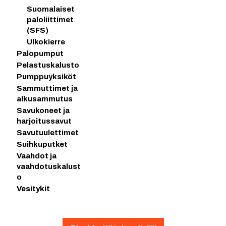
Suomalaiset
paloliittimet
(SFS)
Ulkokierre
Palopumput
Pelastuskalusto
Pumppuyksiköt
Sammuttimet ja
alkusammutus
Savukoneet ja
harjoitussavut
Savutuulettimet
Suihkuputket
Vaahdot ja
vaahdotuskalust
o
Vesitykit