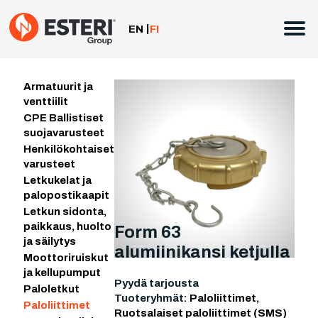
Siirry
sisältöön
EN
FI
Armatuurit ja
venttiilit
CPE Ballistiset
suojavarusteet
Henkilökohtaiset
varusteet
Letkukelat ja
palopostikaapit
Letkun sidonta,
paikkaus, huolto
Form 63
ja säilytys
alumiinikansi ketjulla
Moottoriruiskut
ja kellupumput
Pyydä tarjousta
Paloletkut
Tuoteryhmät:
Paloliittimet
,
Paloliittimet
Ruotsalaiset paloliittimet (SMS)