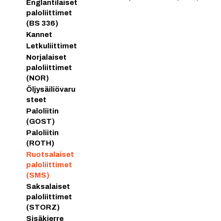
Englantilaiset
paloliittimet
(BS 336)
Kannet
Letkuliittimet
Norjalaiset
paloliittimet
(NOR)
Öljysäiliövaru
steet
Paloliitin
(GOST)
Paloliitin
(ROTH)
Ruotsalaiset
paloliittimet
(SMS)
Saksalaiset
paloliittimet
(STORZ)
Sisäkierre