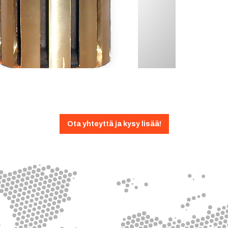
Ota yhteyttä ja kysy lisää!