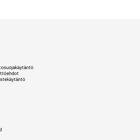
tosuojakäytäntö
ttöehdot
stekäytäntö
d