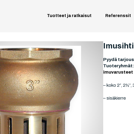
Tuotteet ja ratkaisut
Referenssit
Imusihti
Pyydä tarjous
Tuoteryhmät
imuvarusteet
– koko 2″, 2½”, 3
– sisäkierre