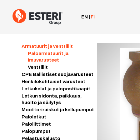
Siirry
sisältöön
EN
FI
Armatuurit ja venttiilit
Paloarmatuurit ja
imuvarusteet
Venttiilit
CPE Ballistiset suojavarusteet
Henkilökohtaiset varusteet
Letkukelat ja palopostikaapit
Letkun sidonta, paikkaus,
huolto ja säilytys
Moottoriruiskut ja kellupumput
Paloletkut
Paloliittimet
Palopumput
Pelastuskalusto