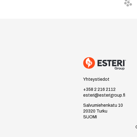
Yhteystiedot
+358 2 216 2112
esteri@esterigroup.fi
Salvumiehenkatu 10
20320 Turku
SUOMI