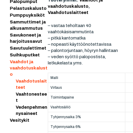
Tuoteryhmät:
Vaahdot ja
Palopumput
vaahdotuskalusto
,
Pelastuskalusto
Vaahdotuslaitteet
Pumppuyksiköt
Sammuttimet ja
– vastaa teholtaan 40
alkusammutus
vaahtokäsisammutinta
Savukoneet ja
– pitkä kantomatka
harjoitussavut
– nopeasti käyttöönotettavissa
Savutuulettimet
– palontorjuntaan, höyryn hallintaan
Suihkuputket
– veden syöttö palopostista,
Vaahdot ja
letkukelasta yms.
vaahdotuskalust
o
Malli
Vaahdotuslait
teet
Virtaus
Vaahtonestee
Toimintapaine
t
Vedenpehmen
Vaahtosäiliö
nysaineet
Tyhjennysaika 3%
Vesitykit
Tyhjennysaika 6%