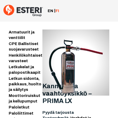
Siirry
sisältöön
EN
FI
Armatuurit ja
venttiilit
CPE Ballistiset
suojavarusteet
Henkilökohtaiset
varusteet
Letkukelat ja
palopostikaapit
Letkun sidonta,
paikkaus, huolto
Kannettava
ja säilytys
vaahtoyksikkö –
Moottoriruiskut
PRIMA LX
ja kellupumput
Paloletkut
Pyydä tarjousta
Paloliittimet