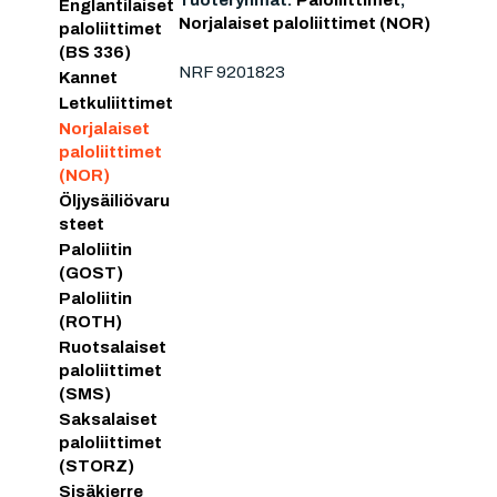
Tuoteryhmät:
Paloliittimet
,
Englantilaiset
Norjalaiset paloliittimet (NOR)
paloliittimet
(BS 336)
NRF 9201823
Kannet
Letkuliittimet
Norjalaiset
paloliittimet
(NOR)
Öljysäiliövaru
steet
Paloliitin
(GOST)
Paloliitin
(ROTH)
Ruotsalaiset
paloliittimet
(SMS)
Saksalaiset
paloliittimet
(STORZ)
Sisäkierre