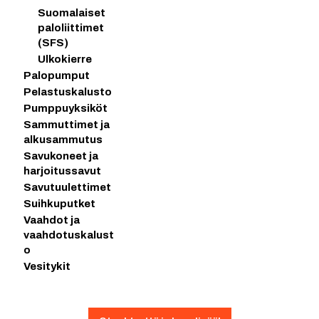
Suomalaiset
paloliittimet
(SFS)
Ulkokierre
Palopumput
Pelastuskalusto
Pumppuyksiköt
Sammuttimet ja
alkusammutus
Savukoneet ja
harjoitussavut
Savutuulettimet
Suihkuputket
Vaahdot ja
vaahdotuskalust
o
Vesitykit