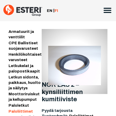
Siirry
sisältöön
EN
FI
Armatuurit ja
venttiilit
CPE Ballistiset
suojavarusteet
Henkilökohtaiset
varusteet
Letkukelat ja
palopostikaapit
Letkun sidonta,
paikkaus, huolto
NOR LÅS 2 –
ja säilytys
kynsiliittimen
Moottoriruiskut
kumitiiviste
ja kellupumput
Paloletkut
Pyydä tarjousta
Paloliittimet