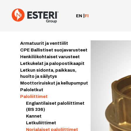
Siirry
sisältöön
EN
FI
Armatuurit ja venttiilit
CPE Ballistiset suojavarusteet
Henkilökohtaiset varusteet
Letkukelat ja palopostikaapit
Letkun sidonta, paikkaus,
huolto ja säilytys
Moottoriruiskut ja kellupumput
Paloletkut
Paloliittimet
Englantilaiset paloliittimet
(BS 336)
Kannet
Letkuliittimet
Norjalaiset paloliittimet