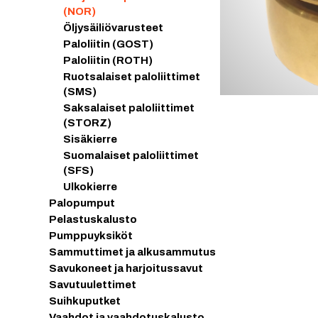
(NOR)
Öljysäiliövarusteet
Paloliitin (GOST)
Paloliitin (ROTH)
Ruotsalaiset paloliittimet
(SMS)
Saksalaiset paloliittimet
(STORZ)
Sisäkierre
Suomalaiset paloliittimet
(SFS)
Ulkokierre
Palopumput
Pelastuskalusto
Pumppuyksiköt
Sammuttimet ja alkusammutus
Savukoneet ja harjoitussavut
Savutuulettimet
Suihkuputket
Vaahdot ja vaahdotuskalusto