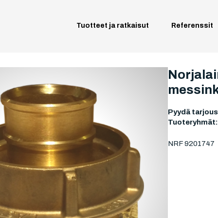
Tuotteet ja ratkaisut
Referenssit
Norjalain
messink
Pyydä tarjous
Tuoteryhmät
NRF 9201747