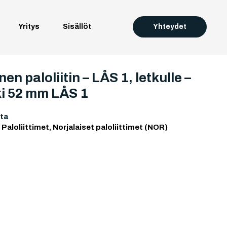
Yritys
Sisällöt
Yhteydet
en paloliitin – LÅS 1, letkulle –
i 52 mm LÅS 1
ta
:
Paloliittimet
,
Norjalaiset paloliittimet (NOR)