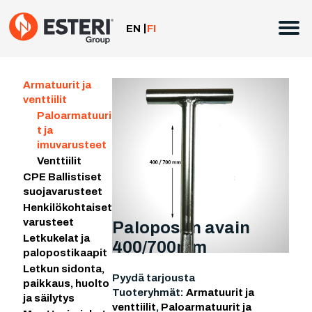
Siirry
sisältöön
EN
FI
Armatuurit ja
venttiilit
Paloarmatuuri
t ja
imuvarusteet
Venttiilit
CPE Ballistiset
suojavarusteet
Henkilökohtaiset
varusteet
Palopostin avain
Letkukelat ja
400/700mm
palopostikaapit
Letkun sidonta,
Pyydä tarjousta
paikkaus, huolto
Tuoteryhmät:
Armatuurit ja
ja säilytys
venttiilit
,
Paloarmatuurit ja