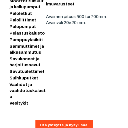
Moottoriruiskut
imuvarusteet
ja kellupumput
Paloletkut
Avaimen pituus 400 tai 700mm.
Paloliittimet
Avainväli 20×20 mm.
Palopumput
Pelastuskalusto
Pumppuyksiköt
Sammuttimet ja
alkusammutus
Savukoneet ja
harjoitussavut
Savutuulettimet
Suihkuputket
Vaahdot ja
vaahdotuskalust
o
Vesitykit
Ota yhteyttä ja kysy lisää!