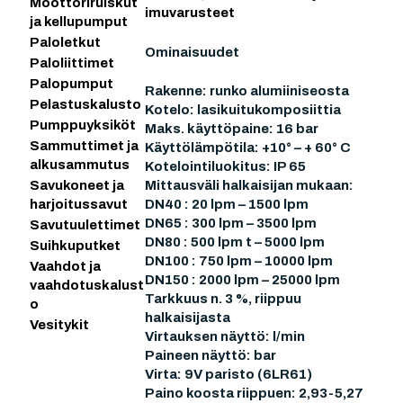
Moottoriruiskut
imuvarusteet
ja kellupumput
Paloletkut
Ominaisuudet
Paloliittimet
Palopumput
Rakenne: runko alumiiniseosta
Pelastuskalusto
Kotelo: lasikuitukomposiittia
Pumppuyksiköt
Maks. käyttöpaine: 16 bar
Sammuttimet ja
Käyttölämpötila: +10° – + 60° C
alkusammutus
Kotelointiluokitus: IP 65
Mittausväli halkaisijan mukaan:
Savukoneet ja
DN40 : 20 lpm – 1500 lpm
harjoitussavut
DN65 : 300 lpm – 3500 lpm
Savutuulettimet
DN80 : 500 lpm t – 5000 lpm
Suihkuputket
DN100 : 750 lpm – 10000 lpm
Vaahdot ja
DN150 : 2000 lpm – 25000 lpm
vaahdotuskalust
Tarkkuus n. 3 %, riippuu
o
halkaisijasta
Vesitykit
Virtauksen näyttö: l/min
Paineen näyttö: bar
Virta: 9V paristo (6LR61)
Paino koosta riippuen: 2,93-5,27