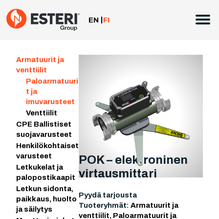
Siirry
sisältöön
EN
FI
Armatuurit ja
venttiilit
Paloarmatuuri
t ja
imuvarusteet
Venttiilit
CPE Ballistiset
suojavarusteet
Henkilökohtaiset
varusteet
POK – elektroninen
Letkukelat ja
virtausmittari
palopostikaapit
Letkun sidonta,
Pyydä tarjousta
paikkaus, huolto
Tuoteryhmät:
Armatuurit ja
ja säilytys
venttiilit
,
Paloarmatuurit ja