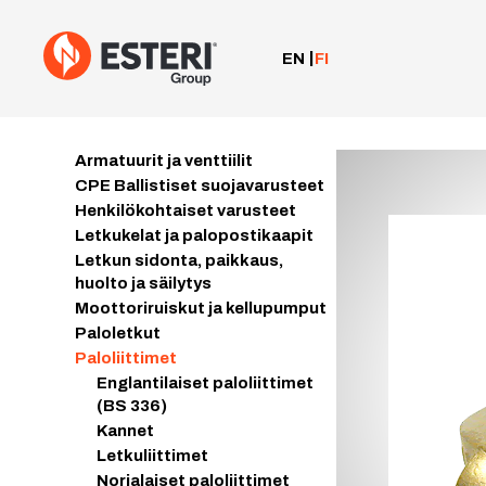
Siirry
sisältöön
EN
FI
Armatuurit ja venttiilit
CPE Ballistiset suojavarusteet
Henkilökohtaiset varusteet
Letkukelat ja palopostikaapit
Letkun sidonta, paikkaus,
huolto ja säilytys
Moottoriruiskut ja kellupumput
Paloletkut
Paloliittimet
Englantilaiset paloliittimet
(BS 336)
Kannet
Letkuliittimet
Norjalaiset paloliittimet