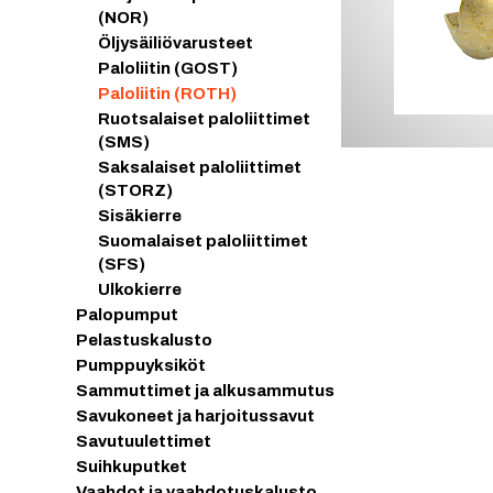
(NOR)
Öljysäiliövarusteet
Paloliitin (GOST)
Paloliitin (ROTH)
Ruotsalaiset paloliittimet
(SMS)
Saksalaiset paloliittimet
(STORZ)
Sisäkierre
Suomalaiset paloliittimet
(SFS)
Ulkokierre
Palopumput
Pelastuskalusto
Pumppuyksiköt
Sammuttimet ja alkusammutus
Savukoneet ja harjoitussavut
Savutuulettimet
Suihkuputket
Vaahdot ja vaahdotuskalusto