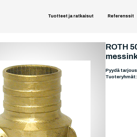
Tuotteet ja ratkaisut
Referenssit
ROTH 50 
messink
Pyydä tarjous
Tuoteryhmät