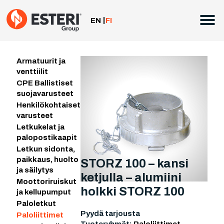
Siirry
sisältöön
EN
FI
Armatuurit ja
venttiilit
CPE Ballistiset
suojavarusteet
Henkilökohtaiset
varusteet
Letkukelat ja
palopostikaapit
Letkun sidonta,
paikkaus, huolto
STORZ 100 – kansi
ja säilytys
ketjulla – alumiini
Moottoriruiskut
holkki STORZ 100
ja kellupumput
Paloletkut
Pyydä tarjousta
Paloliittimet