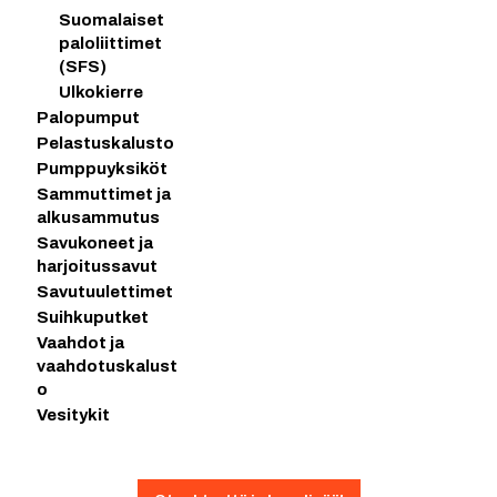
Suomalaiset
paloliittimet
(SFS)
Ulkokierre
Palopumput
Pelastuskalusto
Pumppuyksiköt
Sammuttimet ja
alkusammutus
Savukoneet ja
harjoitussavut
Savutuulettimet
Suihkuputket
Vaahdot ja
vaahdotuskalust
o
Vesitykit