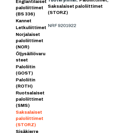
Tuoteryhmät:
Paloliittimet
,
Englantilaiset
Saksalaiset paloliittimet
paloliittimet
(STORZ)
(BS 336)
Kannet
NRF 9201922
Letkuliittimet
Norjalaiset
paloliittimet
(NOR)
Öljysäiliövaru
steet
Paloliitin
(GOST)
Paloliitin
(ROTH)
Ruotsalaiset
paloliittimet
(SMS)
Saksalaiset
paloliittimet
(STORZ)
Sisäkierre