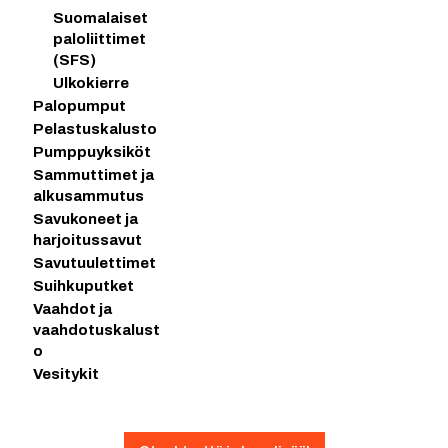
Suomalaiset
paloliittimet
(SFS)
Ulkokierre
Palopumput
Pelastuskalusto
Pumppuyksiköt
Sammuttimet ja
alkusammutus
Savukoneet ja
harjoitussavut
Savutuulettimet
Suihkuputket
Vaahdot ja
vaahdotuskalust
o
Vesitykit