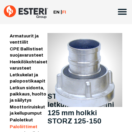
Siirry
sisältöön
EN
FI
Armatuurit ja
venttiilit
CPE Ballistiset
suojavarusteet
Henkilökohtaiset
varusteet
Letkukelat ja
palopostikaapit
Letkun sidonta,
paikkaus, huolto
STORZ 125 –
ja säilytys
letkuliitin – alumiini
Moottoriruiskut
125 mm holkki
ja kellupumput
STORZ 125-150
Paloletkut
Paloliittimet