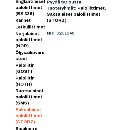
Englantilaiset
Pyydä tarjousta
paloliittimet
Tuoteryhmät:
Paloliittimet
,
(BS 336)
Saksalaiset paloliittimet
(STORZ)
Kannet
Letkuliittimet
NRF 9201846
Norjalaiset
paloliittimet
(NOR)
Öljysäiliövaru
steet
Paloliitin
(GOST)
Paloliitin
(ROTH)
Ruotsalaiset
paloliittimet
(SMS)
Saksalaiset
paloliittimet
(STORZ)
Sisäkierre