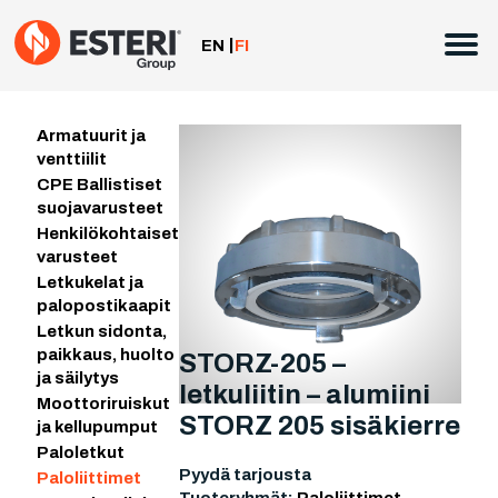
Siirry
sisältöön
EN
FI
Armatuurit ja
venttiilit
CPE Ballistiset
suojavarusteet
Henkilökohtaiset
varusteet
Letkukelat ja
palopostikaapit
Letkun sidonta,
paikkaus, huolto
STORZ-205 –
ja säilytys
letkuliitin – alumiini
Moottoriruiskut
STORZ 205 sisäkierre
ja kellupumput
Paloletkut
Pyydä tarjousta
Paloliittimet