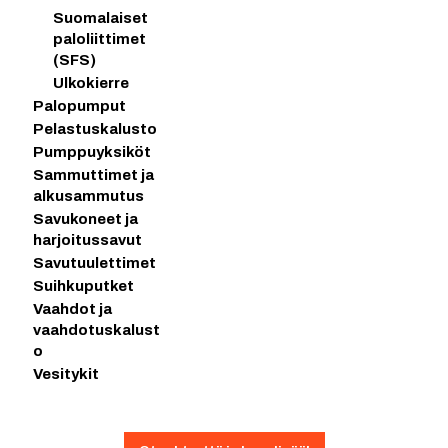
Suomalaiset
paloliittimet
(SFS)
Ulkokierre
Palopumput
Pelastuskalusto
Pumppuyksiköt
Sammuttimet ja
alkusammutus
Savukoneet ja
harjoitussavut
Savutuulettimet
Suihkuputket
Vaahdot ja
vaahdotuskalust
o
Vesitykit