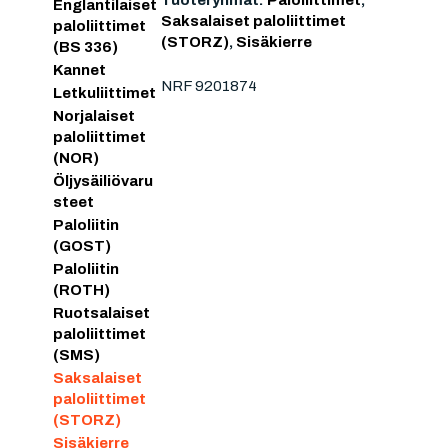
Tuoteryhmät:
Paloliittimet
,
Englantilaiset
Saksalaiset paloliittimet
paloliittimet
(STORZ)
,
Sisäkierre
(BS 336)
Kannet
NRF 9201874
Letkuliittimet
Norjalaiset
paloliittimet
(NOR)
Öljysäiliövaru
steet
Paloliitin
(GOST)
Paloliitin
(ROTH)
Ruotsalaiset
paloliittimet
(SMS)
Saksalaiset
paloliittimet
(STORZ)
Sisäkierre