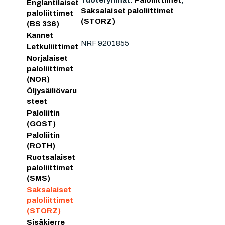
Tuoteryhmät:
Paloliittimet
,
Englantilaiset
Saksalaiset paloliittimet
paloliittimet
(STORZ)
(BS 336)
Kannet
NRF 9201855
Letkuliittimet
Norjalaiset
paloliittimet
(NOR)
Öljysäiliövaru
steet
Paloliitin
(GOST)
Paloliitin
(ROTH)
Ruotsalaiset
paloliittimet
(SMS)
Saksalaiset
paloliittimet
(STORZ)
Sisäkierre