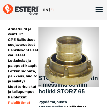
Siirry
sisältöön
EN
FI
Armatuurit ja
venttiilit
CPE Ballistiset
suojavarusteet
Henkilökohtaiset
varusteet
Letkukelat ja
palopostikaapit
Letkun sidonta,
paikkaus, huolto
STORZ 65 – letkuliitin
ja säilytys
– messinki 65 mm
Moottoriruiskut
holkki STORZ 65
ja kellupumput
Paloletkut
Pyydä tarjousta
Paloliittimet