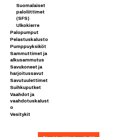
Suomalaiset
paloliittimet
(SFS)
Ulkokierre
Palopumput
Pelastuskalusto
Pumppuyksiköt
Sammuttimet ja
alkusammutus
Savukoneet ja
harjoitussavut
Savutuulettimet
Suihkuputket
Vaahdot ja
vaahdotuskalust
o
Vesitykit