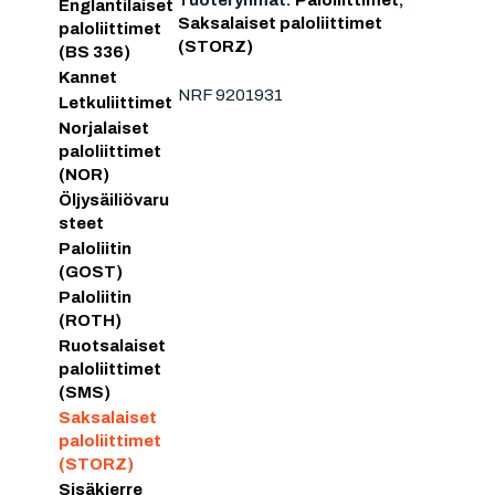
Tuoteryhmät:
Paloliittimet
,
Englantilaiset
Saksalaiset paloliittimet
paloliittimet
(STORZ)
(BS 336)
Kannet
NRF 9201931
Letkuliittimet
Norjalaiset
paloliittimet
(NOR)
Öljysäiliövaru
steet
Paloliitin
(GOST)
Paloliitin
(ROTH)
Ruotsalaiset
paloliittimet
(SMS)
Saksalaiset
paloliittimet
(STORZ)
Sisäkierre