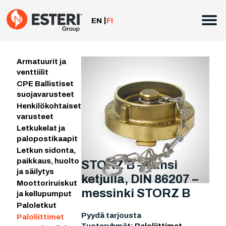
Siirry
sisältöön
EN
FI
Armatuurit ja
venttiilit
CPE Ballistiset
suojavarusteet
Henkilökohtaiset
varusteet
Letkukelat ja
palopostikaapit
Letkun sidonta,
paikkaus, huolto
STORZ B – kansi
ja säilytys
ketjulla, DIN 86207 –
Moottoriruiskut
messinki STORZ B
ja kellupumput
Paloletkut
Pyydä tarjousta
Paloliittimet