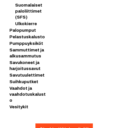
Suomalaiset
paloliittimet
(SFS)
Ulkokierre
Palopumput
Pelastuskalusto
Pumppuyksiköt
Sammuttimet ja
alkusammutus
Savukoneet ja
harjoitussavut
Savutuulettimet
Suihkuputket
Vaahdot ja
vaahdotuskalust
o
Vesitykit