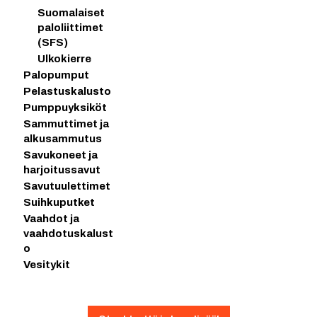
Suomalaiset
paloliittimet
(SFS)
Ulkokierre
Palopumput
Pelastuskalusto
Pumppuyksiköt
Sammuttimet ja
alkusammutus
Savukoneet ja
harjoitussavut
Savutuulettimet
Suihkuputket
Vaahdot ja
vaahdotuskalust
o
Vesitykit