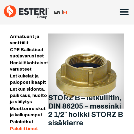
Siirry
sisältöön
EN
FI
Armatuurit ja
venttiilit
CPE Ballistiset
suojavarusteet
Henkilökohtaiset
varusteet
Letkukelat ja
palopostikaapit
Letkun sidonta,
paikkaus, huolto
STORZ B – letkuliitin,
ja säilytys
DIN 86205 – messinki
Moottoriruiskut
2 1/2″ holkki STORZ B
ja kellupumput
sisäkierre
Paloletkut
Paloliittimet