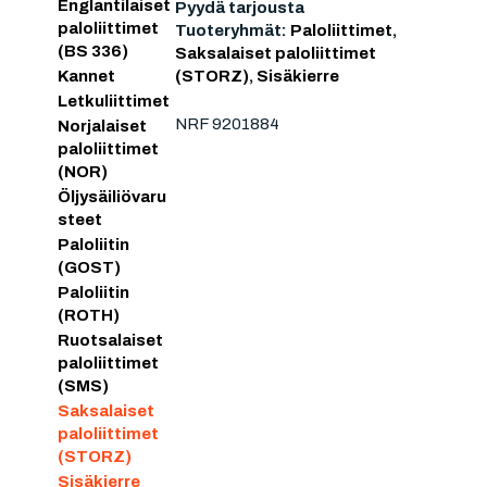
Englantilaiset
Pyydä tarjousta
paloliittimet
Tuoteryhmät:
Paloliittimet
,
(BS 336)
Saksalaiset paloliittimet
(STORZ)
,
Sisäkierre
Kannet
Letkuliittimet
NRF 9201884
Norjalaiset
paloliittimet
(NOR)
Öljysäiliövaru
steet
Paloliitin
(GOST)
Paloliitin
(ROTH)
Ruotsalaiset
paloliittimet
(SMS)
Saksalaiset
paloliittimet
(STORZ)
Sisäkierre