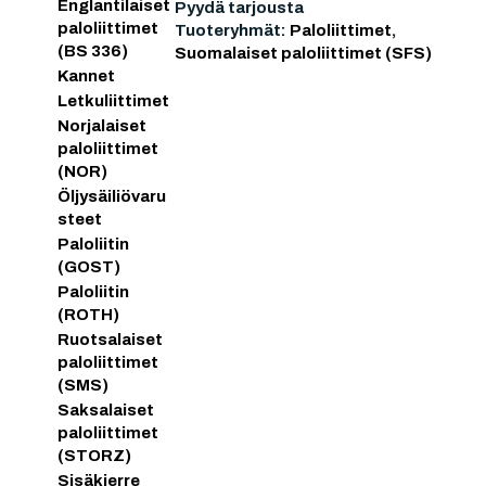
Englantilaiset
Pyydä tarjousta
paloliittimet
Tuoteryhmät:
Paloliittimet
,
(BS 336)
Suomalaiset paloliittimet (SFS)
Kannet
Letkuliittimet
Norjalaiset
paloliittimet
(NOR)
Öljysäiliövaru
steet
Paloliitin
(GOST)
Paloliitin
(ROTH)
Ruotsalaiset
paloliittimet
(SMS)
Saksalaiset
paloliittimet
(STORZ)
Sisäkierre