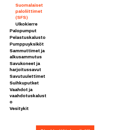
Suomalaiset
paloliittimet
(SFS)
Ulkokierre
Palopumput
Pelastuskalusto
Pumppuyksiköt
Sammuttimet ja
alkusammutus
Savukoneet ja
harjoitussavut
Savutuulettimet
Suihkuputket
Vaahdot ja
vaahdotuskalust
o
Vesitykit