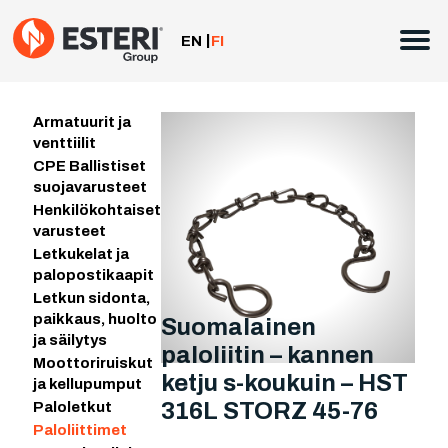
Siirry
sisältöön
EN
FI
Armatuurit ja
venttiilit
CPE Ballistiset
suojavarusteet
Henkilökohtaiset
varusteet
Letkukelat ja
palopostikaapit
Letkun sidonta,
paikkaus, huolto
Suomalainen
ja säilytys
paloliitin – kannen
Moottoriruiskut
ketju s-koukuin – HST
ja kellupumput
316L STORZ 45-76
Paloletkut
Paloliittimet