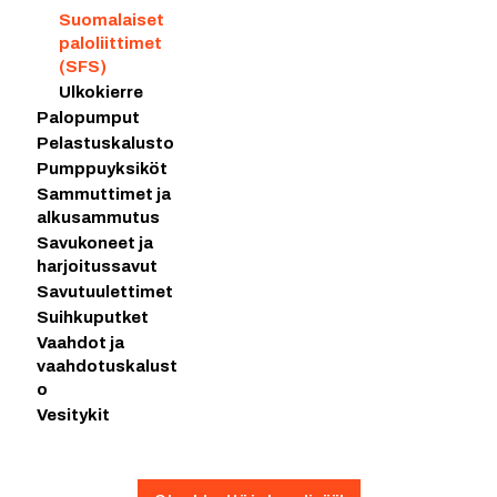
Suomalaiset
paloliittimet
(SFS)
Ulkokierre
Palopumput
Pelastuskalusto
Pumppuyksiköt
Sammuttimet ja
alkusammutus
Savukoneet ja
harjoitussavut
Savutuulettimet
Suihkuputket
Vaahdot ja
vaahdotuskalust
o
Vesitykit