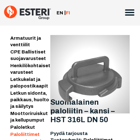
Siirry
sisältöön
EN
FI
Armatuurit ja
venttiilit
CPE Ballistiset
suojavarusteet
Henkilökohtaiset
varusteet
Letkukelat ja
palopostikaapit
Letkun sidonta,
paikkaus, huolto
Suomalainen
ja säilytys
paloliitin – kansi –
Moottoriruiskut
HST 316L DN 50
ja kellupumput
Paloletkut
Pyydä tarjousta
Paloliittimet