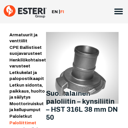
Siirry
sisältöön
EN
FI
Armatuurit ja
venttiilit
CPE Ballistiset
suojavarusteet
Henkilökohtaiset
varusteet
Letkukelat ja
palopostikaapit
Letkun sidonta,
paikkaus, huolto
Suomalainen
ja säilytys
paloliitin – kynsiliitin
Moottoriruiskut
– HST 316L 38 mm DN
ja kellupumput
50
Paloletkut
Paloliittimet