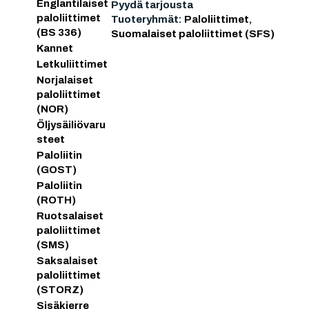
Englantilaiset
Pyydä tarjousta
paloliittimet
Tuoteryhmät:
Paloliittimet
,
(BS 336)
Suomalaiset paloliittimet (SFS)
Kannet
Letkuliittimet
Norjalaiset
paloliittimet
(NOR)
Öljysäiliövaru
steet
Paloliitin
(GOST)
Paloliitin
(ROTH)
Ruotsalaiset
paloliittimet
(SMS)
Saksalaiset
paloliittimet
(STORZ)
Sisäkierre