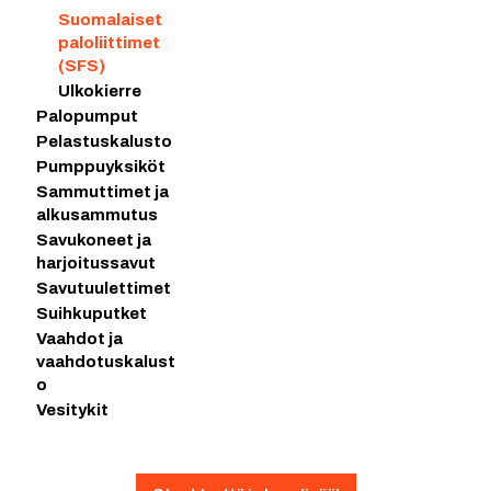
Suomalaiset
paloliittimet
(SFS)
Ulkokierre
Palopumput
Pelastuskalusto
Pumppuyksiköt
Sammuttimet ja
alkusammutus
Savukoneet ja
harjoitussavut
Savutuulettimet
Suihkuputket
Vaahdot ja
vaahdotuskalust
o
Vesitykit