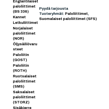
Englantilaiset
paloliittimet
Pyydä tarjousta
(BS 336)
Tuoteryhmät:
Paloliittimet
,
Kannet
Suomalaiset paloliittimet (SFS)
Letkuliittimet
Norjalaiset
paloliittimet
(NOR)
Öljysäiliövaru
steet
Paloliitin
(GOST)
Paloliitin
(ROTH)
Ruotsalaiset
paloliittimet
(SMS)
Saksalaiset
paloliittimet
(STORZ)
Sisäkierre