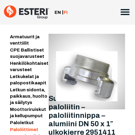
Siirry
sisältöön
EN
FI
Armatuurit ja
venttiilit
CPE Ballistiset
suojavarusteet
Henkilökohtaiset
varusteet
Letkukelat ja
palopostikaapit
Letkun sidonta,
paikkaus, huolto
Suomalainen
ja säilytys
paloliitin –
Moottoriruiskut
paloliitinnippa –
ja kellupumput
alumiini DN 50 x 1″
Paloletkut
Paloliittimet
ulkokierre 2951411