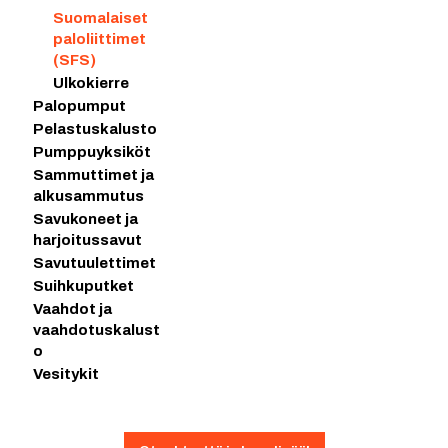
Suomalaiset
paloliittimet
(SFS)
Ulkokierre
Palopumput
Pelastuskalusto
Pumppuyksiköt
Sammuttimet ja
alkusammutus
Savukoneet ja
harjoitussavut
Savutuulettimet
Suihkuputket
Vaahdot ja
vaahdotuskalust
o
Vesitykit