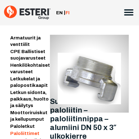
Siirry
sisältöön
EN
FI
Armatuurit ja
venttiilit
CPE Ballistiset
suojavarusteet
Henkilökohtaiset
varusteet
Letkukelat ja
palopostikaapit
Letkun sidonta,
paikkaus, huolto
Suomalainen
ja säilytys
paloliitin –
Moottoriruiskut
paloliitinnippa –
ja kellupumput
alumiini DN 50 x 3″
Paloletkut
Paloliittimet
ulkokierre