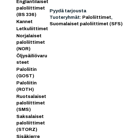
Englantilaiset
paloliittimet
Pyydä tarjousta
(BS 336)
Tuoteryhmät:
Paloliittimet
,
Kannet
Suomalaiset paloliittimet (SFS)
Letkuliittimet
Norjalaiset
paloliittimet
(NOR)
Öljysäiliövaru
steet
Paloliitin
(GOST)
Paloliitin
(ROTH)
Ruotsalaiset
paloliittimet
(SMS)
Saksalaiset
paloliittimet
(STORZ)
Sisäkierre