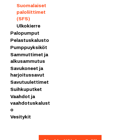
Suomalaiset
paloliittimet
(SFS)
Ulkokierre
Palopumput
Pelastuskalusto
Pumppuyksiköt
Sammuttimet ja
alkusammutus
Savukoneet ja
harjoitussavut
Savutuulettimet
Suihkuputket
Vaahdot ja
vaahdotuskalust
o
Vesitykit