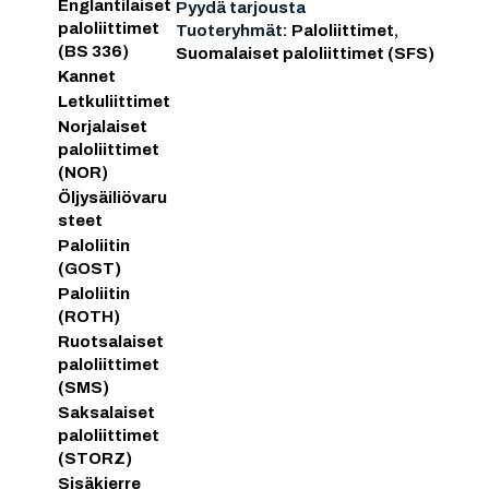
Englantilaiset
Pyydä tarjousta
paloliittimet
Tuoteryhmät:
Paloliittimet
,
(BS 336)
Suomalaiset paloliittimet (SFS)
Kannet
Letkuliittimet
Norjalaiset
paloliittimet
(NOR)
Öljysäiliövaru
steet
Paloliitin
(GOST)
Paloliitin
(ROTH)
Ruotsalaiset
paloliittimet
(SMS)
Saksalaiset
paloliittimet
(STORZ)
Sisäkierre