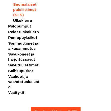
Suomalaiset
paloliittimet
(SFS)
Ulkokierre
Palopumput
Pelastuskalusto
Pumppuyksiköt
Sammuttimet ja
alkusammutus
Savukoneet ja
harjoitussavut
Savutuulettimet
Suihkuputket
Vaahdot ja
vaahdotuskalust
o
Vesitykit