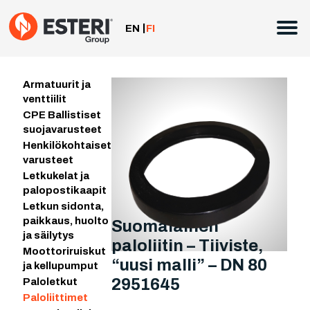
Siirry
sisältöön
EN
FI
Armatuurit ja
venttiilit
CPE Ballistiset
suojavarusteet
Henkilökohtaiset
varusteet
Letkukelat ja
palopostikaapit
Letkun sidonta,
paikkaus, huolto
Suomalainen
ja säilytys
paloliitin – Tiiviste,
Moottoriruiskut
“uusi malli” – DN 80
ja kellupumput
2951645
Paloletkut
Paloliittimet