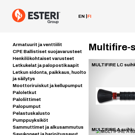
Siirry
sisältöön
EN
FI
Multifire
Armatuurit ja venttiilit
CPE Ballistiset suojavarusteet
Henkilökohtaiset varusteet
MULTIFIRE LC suih
Letkukelat ja palopostikaapit
Letkun sidonta, paikkaus, huolto
ja säilytys
Moottoriruiskut ja kellupumput
Paloletkut
Paloliittimet
Palopumput
Pelastuskalusto
Pumppuyksiköt
Sammuttimet ja alkusammutus
MULTIFIRE A suihku
Savukoneet ja harjoitussavut