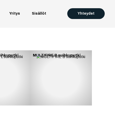
Yritys
Sisällöt
Yhteydet
uihkuputki
MULTIFIRE B suihkuputki