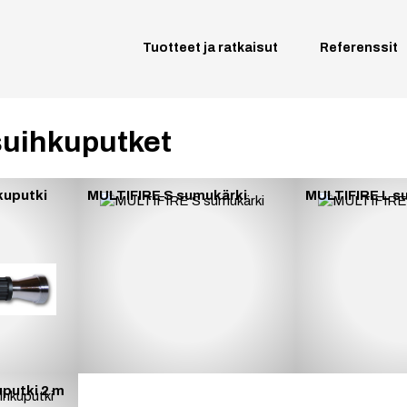
Tuotteet ja ratkaisut
Referenssit
-suihkuputket
kuputki
MULTIFIRE S sumukärki
MULTIFIRE L s
putki 2 m