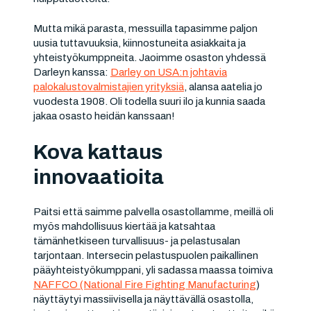
Mutta mikä parasta, messuilla tapasimme paljon
uusia tuttavuuksia, kiinnostuneita asiakkaita ja
yhteistyökumppneita. Jaoimme osaston yhdessä
Darleyn kanssa:
Darley on USA:n johtavia
palokalustovalmistajien yrityksiä
, alansa aatelia jo
vuodesta 1908. Oli todella suuri ilo ja kunnia saada
jakaa osasto heidän kanssaan!
Kova kattaus
innovaatioita
Paitsi että saimme palvella osastollamme, meillä oli
myös mahdollisuus kiertää ja katsahtaa
tämänhetkiseen turvallisuus- ja pelastusalan
tarjontaan. Intersecin pelastuspuolen paikallinen
pääyhteistyökumppani, yli sadassa maassa toimiva
NAFFCO (National Fire Fighting Manufacturing
)
näyttäytyi massiivisella ja näyttävällä osastolla,