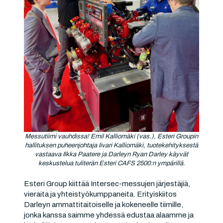
Messutiimi vauhdissa! Emil Kalliomäki (vas.), Esteri Groupin
hallituksen puheenjohtaja Iivari Kalliomäki, tuotekehityksestä
vastaava Ilkka Paatere ja Darleyn Ryan Darley käyvät
keskustelua tuliterän Esteri CAFS 2500:n ympärillä.
Esteri Group kiittää Intersec-messujen järjestäjiä,
vieraita ja yhteistyökumppaneita. Erityiskiitos
Darleyn ammattitaitoiselle ja kokeneelle tiimille,
jonka kanssa saimme yhdessä edustaa alaamme ja