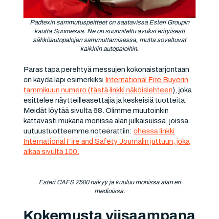
Padtexin sammutuspeitteet on saatavissa Esteri Groupin
kautta Suomessa. Ne on suunniteltu avuksi erityisesti
sähköautopalojen sammuttamisessa, mutta soveltuvat
kaikkiin autopaloihin.
Paras tapa perehtyä messujen kokonaistarjontaan
on käydä läpi esimerkiksi
International Fire Buyerin
tammikuun numero (tästä linkki näköislehteen
), joka
esittelee näytteilleasettajia ja keskeisiä tuotteita.
Meidät löytää sivulta 68. Olimme muutoinkin
kattavasti mukana monissa alan julkaisuissa, joissa
uutuustuotteemme noteerattiin:
ohessa linkki
International Fire and Safety Journalin juttuun, joka
alkaa sivulta 100.
Esteri CAFS 2500 näkyy ja kuuluu monissa alan eri
medioissa.
Kokemusta viisaampana