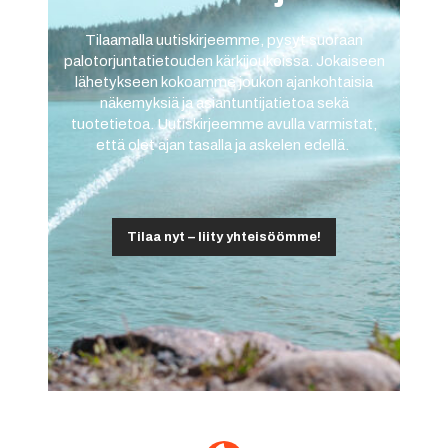
Tilaamalla uutiskirjeemme, pysyt suoraan
palotorjuntatietouden kärkijoukoissa. Jokaiseen
lähetykseen kokoamme joukon ajankohtaisia
näkemyksiä ja asiantuntijatietoa sekä
tuotetietoa. Uutiskirjeemme avulla varmistat,
että olet ajan tasalla ja askelen edellä.
Tilaa nyt – liity yhteisöömme!