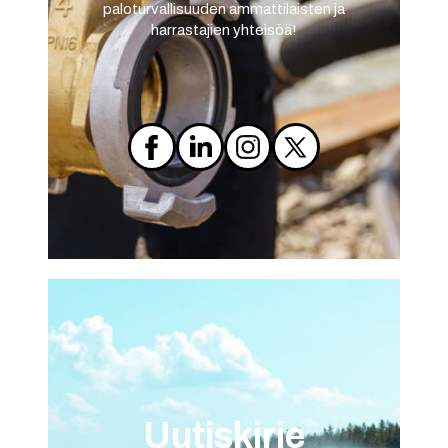
paloturvallisuuden ammattilaisten ja
harrastajien yhteisöä!
Instagram
Facebook
LinkedIn
X
Uutiskirje