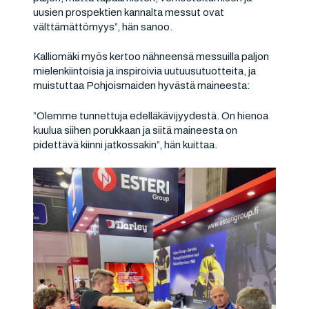
uusien prospektien kannalta messut ovat
välttämättömyys”, hän sanoo.
Kalliomäki myös kertoo nähneensä messuilla paljon
mielenkiintoisia ja inspiroivia uutuusutuotteita, ja
muistuttaa Pohjoismaiden hyvästä maineesta:
”Olemme tunnettuja edelläkävijyydestä. On hienoa
kuulua siihen porukkaan ja siitä maineesta on
pidettävä kiinni jatkossakin”, hän kuittaa.