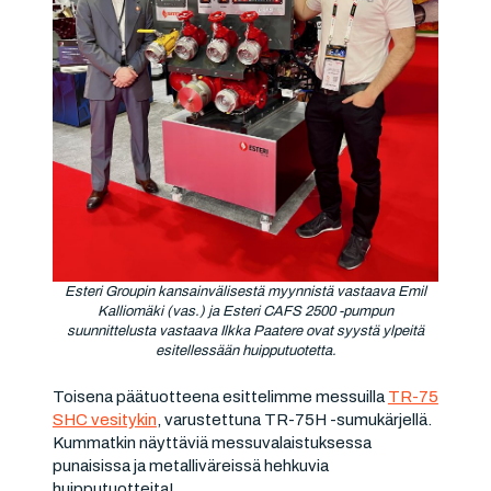
Esteri Groupin kansainvälisestä myynnistä vastaava Emil
Kalliomäki (vas.) ja Esteri CAFS 2500 -pumpun
suunnittelusta vastaava Ilkka Paatere ovat syystä ylpeitä
esitellessään huipputuotetta.
Toisena päätuotteena esittelimme messuilla
TR-75
SHC vesitykin
, varustettuna TR-75H -sumukärjellä.
Kummatkin näyttäviä messuvalaistuksessa
punaisissa ja metalliväreissä hehkuvia
huipputuotteita!