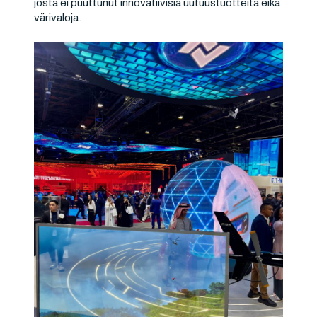
josta ei puuttunut innovatiivisia uutuustuotteita eikä
värivaloja.