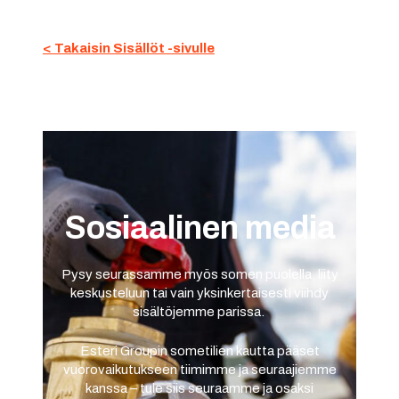
< Takaisin Sisällöt -sivulle
Sosiaalinen media
Pysy seurassamme myös somen puolella, liity
keskusteluun tai vain yksinkertaisesti viihdy
sisältöjemme parissa.
Esteri Groupin sometilien kautta pääset
vuorovaikutukseen tiimimme ja seuraajiemme
kanssa – tule siis seuraamme ja osaksi