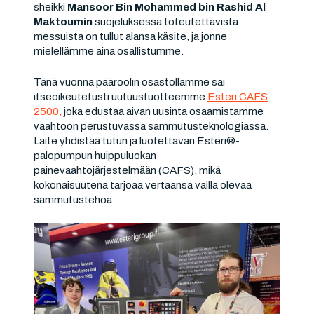
sheikki
Mansoor Bin Mohammed bin Rashid Al
Maktoumin
suojeluksessa toteutettavista
messuista on tullut alansa käsite, ja jonne
mielellämme aina osallistumme.
Tänä vuonna pääroolin osastollamme sai
itseoikeutetusti uutuustuotteemme
Esteri CAFS
2500,
joka edustaa aivan uusinta osaamistamme
vaahtoon perustuvassa sammutusteknologiassa.
Laite yhdistää tutun ja luotettavan Esteri®-
palopumpun huippuluokan
painevaahtojärjestelmään (CAFS), mikä
kokonaisuutena tarjoaa vertaansa vailla olevaa
sammutustehoa.