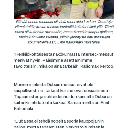
Päivää ennen messuja oli vielä moni asia kesken. Osastoja
viimeisteltiin kovan tohinan keskellä keltaiset liivit yllä. Tämä
vuosi oli kuitenkin stressitön, messukonekin saapui ajallaan,
toisin kuin viime vuonna, jolloin jännitystä riitti messujen
alkumetreille asti, Emil Kalliomäki muistelee.
”Henkilökohtaisesta näkökulmasta Intersec-messut
menivät hyvin. Pääsimme asettamiimme
tavoitteisiin, mikä on aina tärkeää”, Kalliomäki kertoo.
Monien mielestä Dubain messut eivät ole
kaupallisesti niin tärkeät kuin ne ovat sosiaalisesti.
Tapaamisten ja suhteidenhoidon kannalta Dubai on
kuitenkin ehdotonta kärkeä. Samaa mieltä on Emil
Kalliomäki.
”Dubaissa ei tehdä nopeita suoria kauppoja niin
paljon, mutta tapaamisten, verkostoitumisen ja